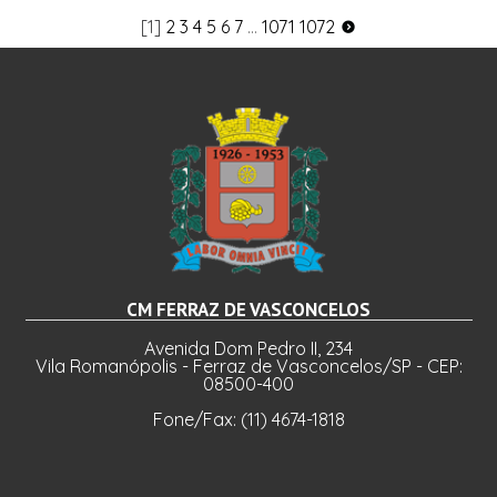
[1]
2
3
4
5
6
7
...
1071
1072
CM FERRAZ DE VASCONCELOS
Avenida Dom Pedro II, 234
Vila Romanópolis - Ferraz de Vasconcelos/SP - CEP:
08500-400
Fone/Fax: (11) 4674-1818