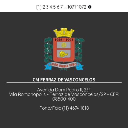
[1]
2
3
4
5
6
7
...
1071
1072
CM FERRAZ DE VASCONCELOS
Avenida Dom Pedro II, 234
Vila Romanópolis - Ferraz de Vasconcelos/SP - CEP:
08500-400
Fone/Fax: (11) 4674-1818