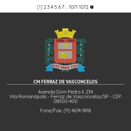
[1]
2
3
4
5
6
7
...
1071
1072
CM FERRAZ DE VASCONCELOS
Avenida Dom Pedro II, 234
Vila Romanópolis - Ferraz de Vasconcelos/SP - CEP:
08500-400
Fone/Fax: (11) 4674-1818